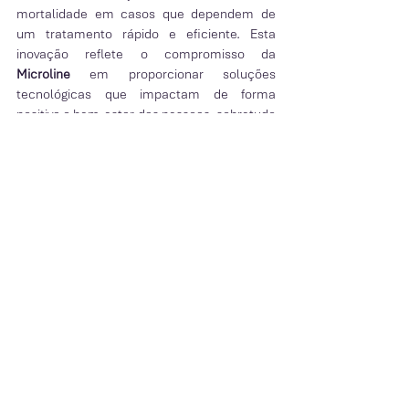
mortalidade em casos que dependem de 
um tratamento rápido e eficiente. Esta 
inovação reflete o compromisso da 
Microline
 em proporcionar soluções 
tecnológicas que impactam de forma 
positiva o bem-estar das pessoas, sobretudo 
nas regiões mais vulneráveis.
Estamos orgulhosos de contribuir para a 
melhoria da saúde em Angola e de apoiar o 
trabalho essencial dos profissionais de 
saúde locais.
Comentários