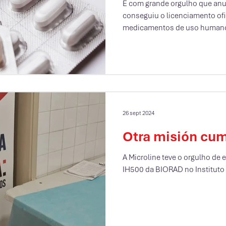
medicamentos
É com grande orgulho que anu
conseguiu o licenciamento ofic
medicamentos de uso humano
26 sept 2024
Otra misión cum
A Microline teve o orgulho de 
IH500 da BIORAD no Instituto