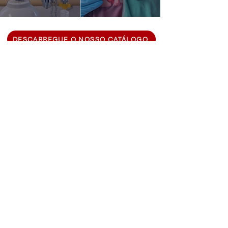
DESCARREGUE O NOSSO CATÁLOGO
CATÁLOGOS
Política de
Livro de Reclamações
Privacidade
Para resolução d
e conflitos de consumo
contacte:
www.centroarbitragemlisboa.pt
© 2025 MICROLINE. Todos os direitos
reservados | Design by: A-Design