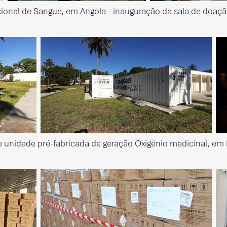
cional de Sangue, em Angola - inauguração da sala de doaçã
e unidade pré-fabricada de geração Oxigénio medicinal, 