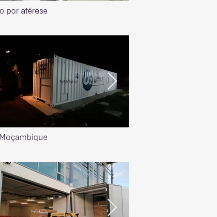
o por aférese
em Moçambique